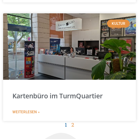
KULTUR
Kartenbüro im TurmQuartier
WEITERLESEN »
1
2