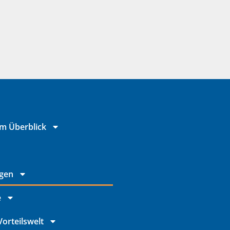
im Überblick
ngen
e
orteilswelt