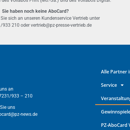
 des Vollabos Print (Mo.-Sa.) und des Vollabos Digital.
Sie haben noch keine AboCard?
ie sich an unseren Kundenservice Vertrieb unter
/933 210 oder vertrieb@pz-presse-vertrieb.de
Alle Partner 
Service
 uns an
07231/933 – 210
Veranstaltu
 Sie uns
Gewinnspiel
bocard@pz-news.de
PZ-AboCard V